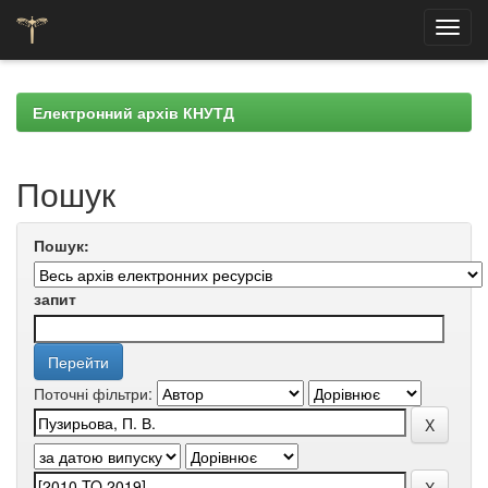
Skip
navigation
Електронний архів КНУТД
Пошук
Пошук:
запит
Поточні фільтри: