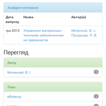
Знайдені матеріали:
Дата
Назва
Автор(и)
випуску
тра-2012
Управління матеріально-
Меленний, В. І.
;
технічним забезпеченням
Пузирьова, П. В.
на підприємстві
Перегляд
Автор
Меленний, В. І.
1
Тема
efficiency
1