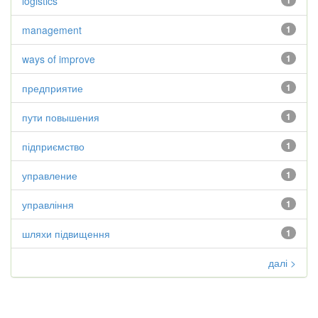
logistics
1
management
1
ways of improve
1
предприятие
1
пути повышения
1
підприємство
1
управление
1
управління
1
шляхи підвищення
1
далі >