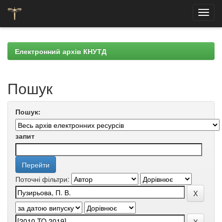
Skip
navigation
Електронний архів КНУТД
Пошук
Пошук:
запит
Поточні фільтри: