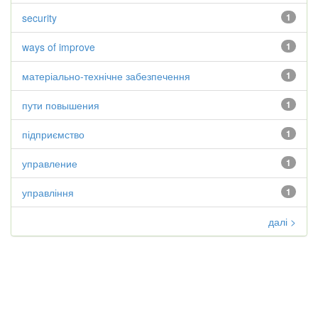
security
1
ways of improve
1
матеріально-технічне забезпечення
1
пути повышения
1
підприємство
1
управление
1
управління
1
далі >