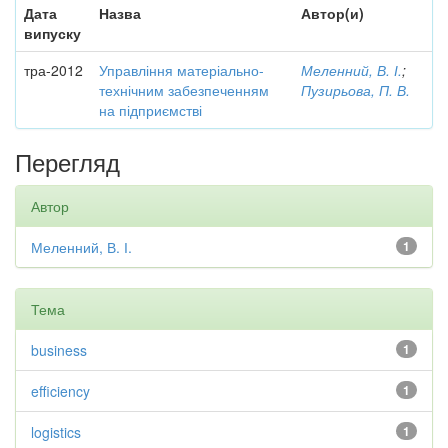
Дата
Назва
Автор(и)
випуску
тра-2012
Управління матеріально-
Меленний, В. І.
;
технічним забезпеченням
Пузирьова, П. В.
на підприємстві
Перегляд
Автор
Меленний, В. І.
1
Тема
business
1
efficiency
1
logistics
1