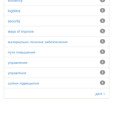
efficiency
1
logistics
1
security
1
ways of improve
1
матеріально-технічне забезпечення
1
пути повышения
1
управление
1
управління
1
шляхи підвищення
1
далі >