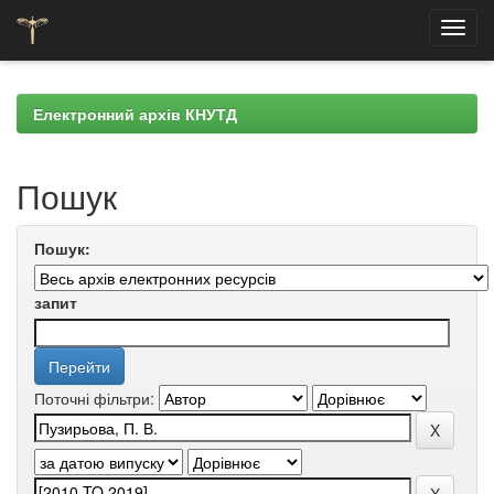
Skip
navigation
Електронний архів КНУТД
Пошук
Пошук:
запит
Поточні фільтри: