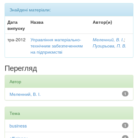
Знайдені матеріали:
Дата
Назва
Автор(и)
випуску
тра-2012
Управління матеріально-
Меленний, В. І.
;
технічним забезпеченням
Пузирьова, П. В.
на підприємстві
Перегляд
Автор
Меленний, В. І.
1
Тема
business
1