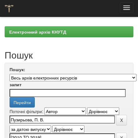
Skip
navigation
Електронний архів КНУТД
Пошук
Пошук:
запит
Поточні фільтри: