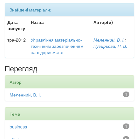
Знайдені матеріали:
Дата
Назва
Автор(и)
випуску
тра-2012
Управління матеріально-
Меленний, В. І.
;
технічним забезпеченням
Пузирьова, П. В.
на підприємстві
Перегляд
Автор
Меленний, В. І.
1
Тема
business
1