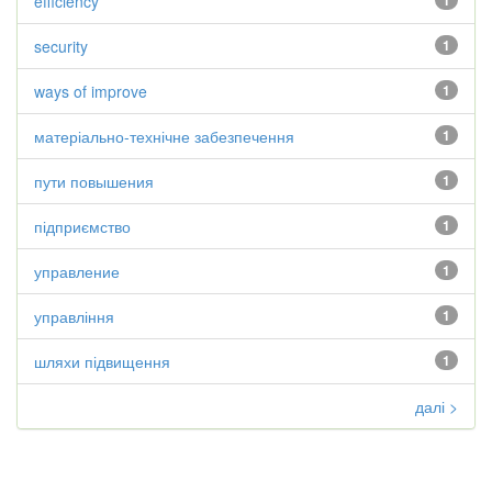
efficiency
1
security
1
ways of improve
1
матеріально-технічне забезпечення
1
пути повышения
1
підприємство
1
управление
1
управління
1
шляхи підвищення
1
далі >