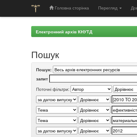
Головна сторінка
Перегляд
До
Skip
navigation
Електронний архів КНУТД
Пошук
Пошук:
запит
Поточні фільтри: