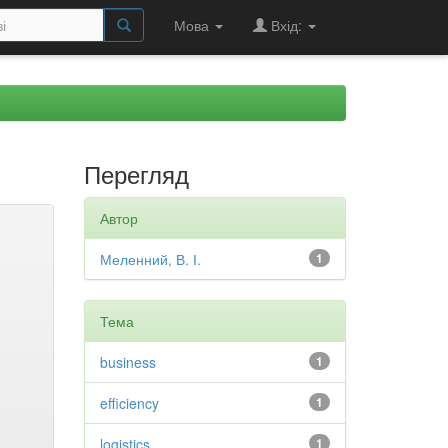
Мова
Вхід:
Перегляд
Автор
Меленний, В. І.
1
Тема
business
1
efficiency
1
logistics
1