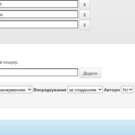
в пошуку.
Впорядкування
Автори