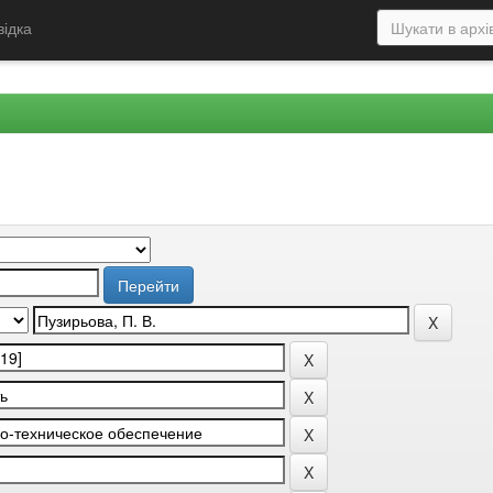
відка