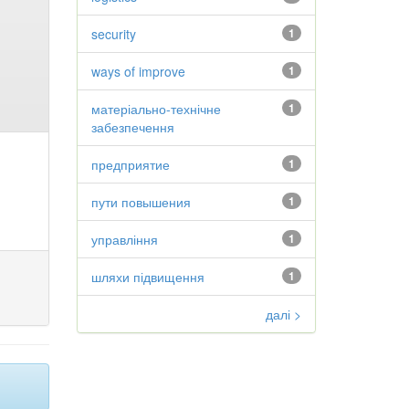
security
1
ways of improve
1
матеріально-технічне
1
забезпечення
предприятие
1
пути повышения
1
управління
1
шляхи підвищення
1
далі >