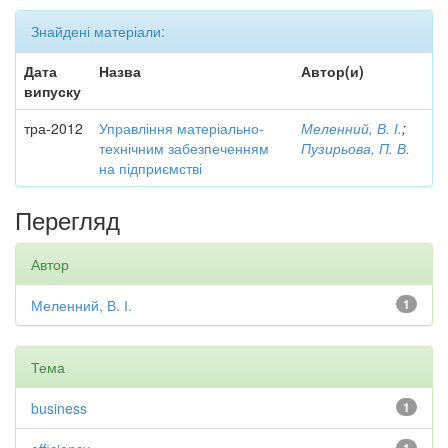
Знайдені матеріали:
Дата
Назва
Автор(и)
випуску
тра-2012
Управління матеріально-
Меленний, В. І.
;
технічним забезпеченням
Пузирьова, П. В.
на підприємстві
Перегляд
Автор
Меленний, В. І.
1
Тема
business
1