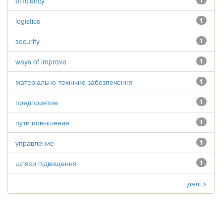
efficiency
1
logistics
1
security
1
ways of improve
1
матеріально-технічне забезпечення
1
предприятие
1
пути повышения
1
управление
1
шляхи підвищення
1
далі >