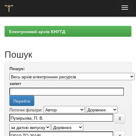
Skip
navigation
Електронний архів КНУТД
Пошук
Пошук:
запит
Поточні фільтри: