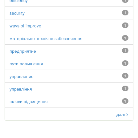
efficiency
1
security
1
ways of improve
1
матеріально-технічне забезпечення
1
предприятие
1
пути повышения
1
управление
1
управління
1
шляхи підвищення
1
далі >