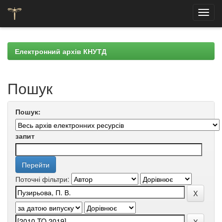
Skip
navigation
Електронний архів КНУТД
Пошук
Пошук:
запит
Поточні фільтри: