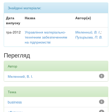
Знайдені матеріали:
Дата
Назва
Автор(и)
випуску
тра-2012
Управління матеріально-
Меленний, В. І.
;
технічним забезпеченням
Пузирьова, П. В.
на підприємстві
Перегляд
Автор
Меленний, В. І.
1
Тема
business
1