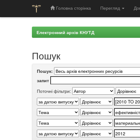
Головна сторінка
Перегляд
До
Skip
navigation
Електронний архів КНУТД
Пошук
Пошук:
запит
Поточні фільтри: