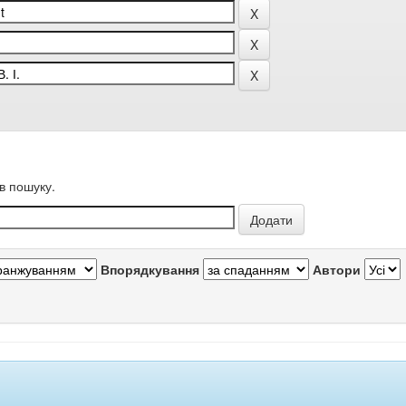
в пошуку.
Впорядкування
Автори