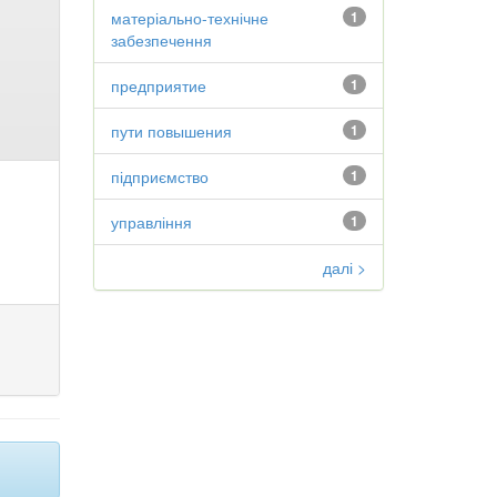
матеріально-технічне
1
забезпечення
предприятие
1
пути повышения
1
підприємство
1
управління
1
далі >