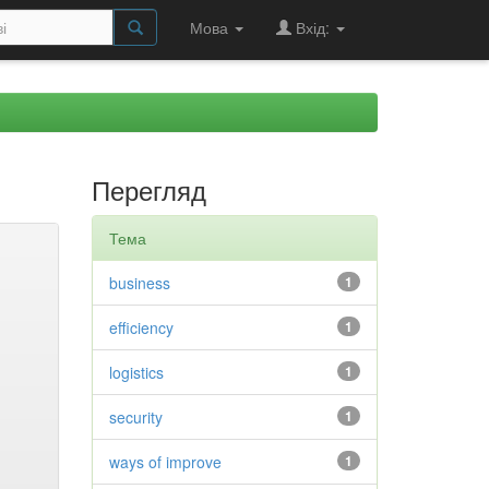
Мова
Вхід:
Перегляд
Тема
business
1
efficiency
1
logistics
1
security
1
ways of improve
1