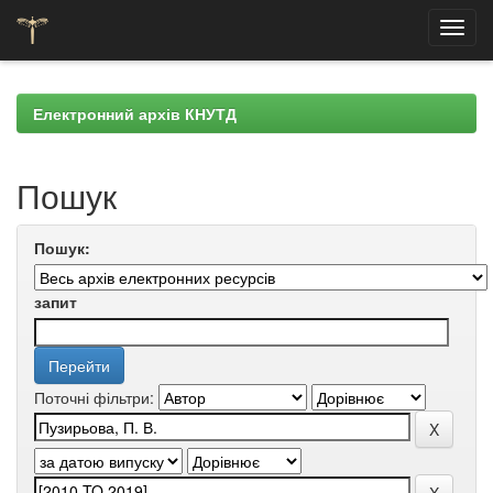
Skip
navigation
Електронний архів КНУТД
Пошук
Пошук:
запит
Поточні фільтри: