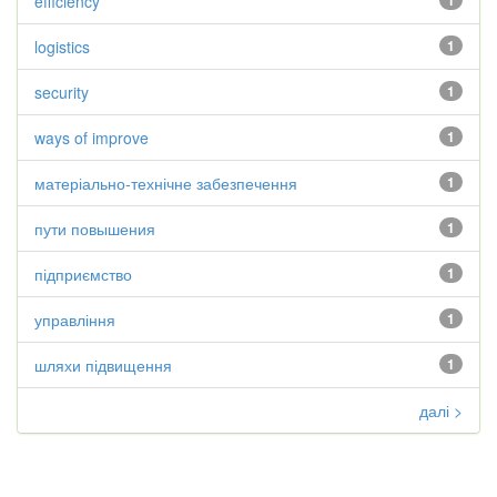
efficiency
1
logistics
1
security
1
ways of improve
1
матеріально-технічне забезпечення
1
пути повышения
1
підприємство
1
управління
1
шляхи підвищення
1
далі >