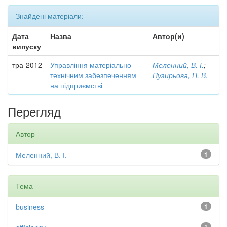
Знайдені матеріали:
Дата
Назва
Автор(и)
випуску
тра-2012
Управління матеріально-
Меленний, В. І.
;
технічним забезпеченням
Пузирьова, П. В.
на підприємстві
Перегляд
Автор
Меленний, В. І.
1
Тема
business
1