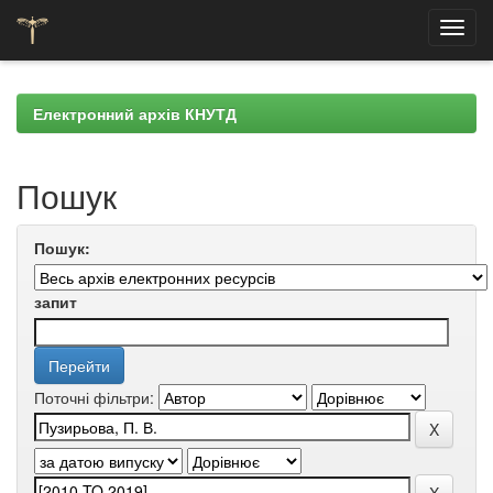
Skip
navigation
Електронний архів КНУТД
Пошук
Пошук:
запит
Поточні фільтри: