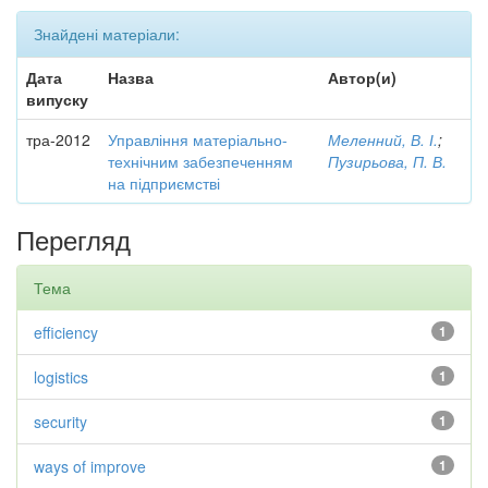
Знайдені матеріали:
Дата
Назва
Автор(и)
випуску
тра-2012
Управління матеріально-
Меленний, В. І.
;
технічним забезпеченням
Пузирьова, П. В.
на підприємстві
Перегляд
Тема
efficiency
1
logistics
1
security
1
ways of improve
1