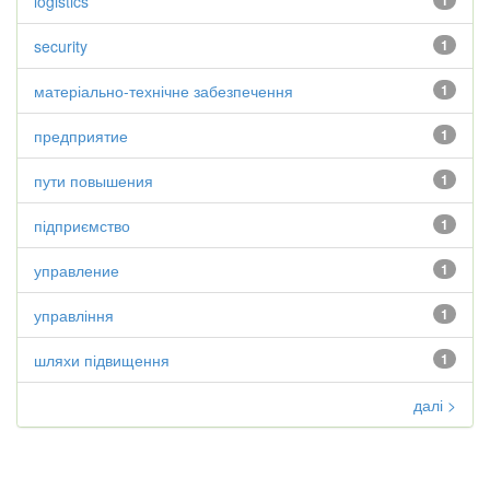
logistics
1
security
1
матеріально-технічне забезпечення
1
предприятие
1
пути повышения
1
підприємство
1
управление
1
управління
1
шляхи підвищення
1
далі >