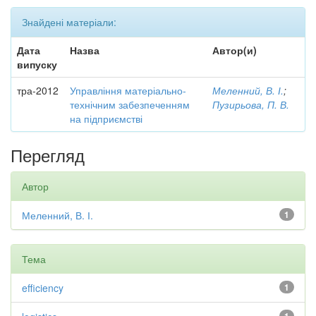
Знайдені матеріали:
Дата
Назва
Автор(и)
випуску
тра-2012
Управління матеріально-
Меленний, В. І.
;
технічним забезпеченням
Пузирьова, П. В.
на підприємстві
Перегляд
Автор
Меленний, В. І.
1
Тема
efficiency
1