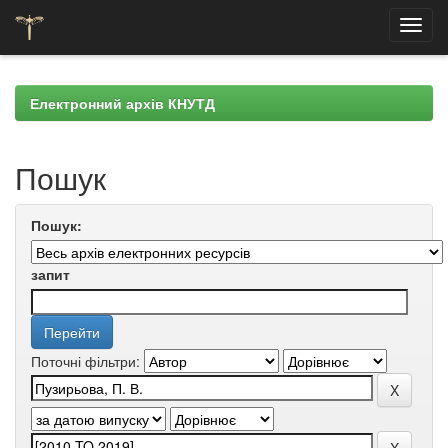
Skip
navigation
Електронний архів КНУТД
Пошук
Пошук:
запит
Поточні фільтри: