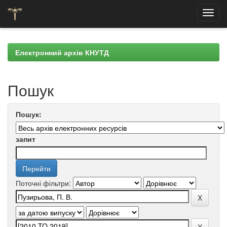
Skip
navigation
Електронний архів КНУТД
Пошук
Пошук:
запит
Поточні фільтри: