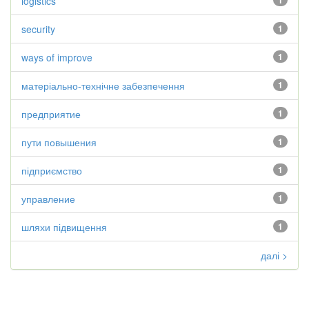
logistics
1
security
1
ways of improve
1
матеріально-технічне забезпечення
1
предприятие
1
пути повышения
1
підприємство
1
управление
1
шляхи підвищення
1
далі >