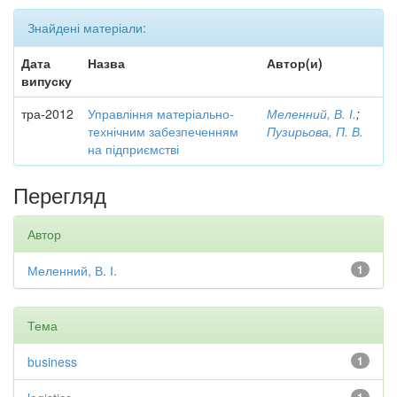
Знайдені матеріали:
Дата
Назва
Автор(и)
випуску
тра-2012
Управління матеріально-
Меленний, В. І.
;
технічним забезпеченням
Пузирьова, П. В.
на підприємстві
Перегляд
Автор
Меленний, В. І.
1
Тема
business
1