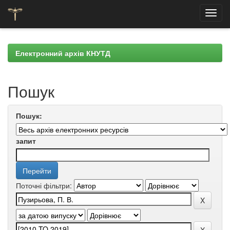
Skip
navigation
Електронний архів КНУТД
Пошук
Пошук:
запит
Поточні фільтри: