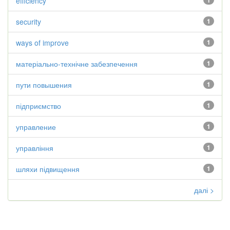
efficiency
1
security
1
ways of improve
1
матеріально-технічне забезпечення
1
пути повышения
1
підприємство
1
управление
1
управління
1
шляхи підвищення
1
далі >