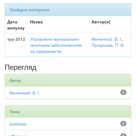
Знайдені матеріали:
Дата
Назва
Автор(и)
випуску
тра-2012
Управління матеріально-
Меленний, В. І.
;
технічним забезпеченням
Пузирьова, П. В.
на підприємстві
Перегляд
Автор
Меленний, В. І.
1
Тема
business
1