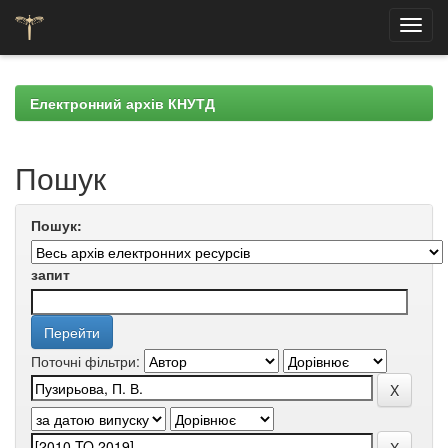
Skip
navigation
Електронний архів КНУТД
Пошук
Пошук:
запит
Поточні фільтри: