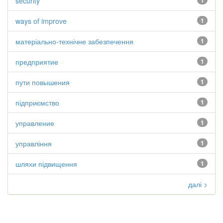
security
1
ways of improve
1
матеріально-технічне забезпечення
1
предприятие
1
пути повышения
1
підприємство
1
управление
1
управління
1
шляхи підвищення
1
далі >