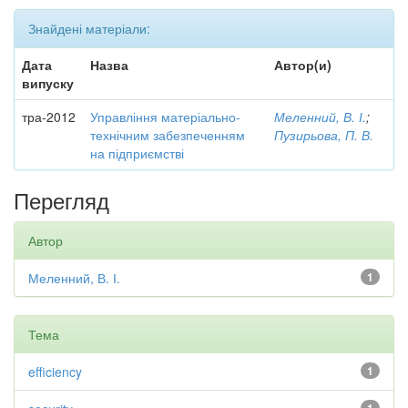
Знайдені матеріали:
Дата
Назва
Автор(и)
випуску
тра-2012
Управління матеріально-
Меленний, В. І.
;
технічним забезпеченням
Пузирьова, П. В.
на підприємстві
Перегляд
Автор
Меленний, В. І.
1
Тема
efficiency
1