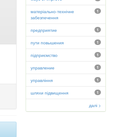
матеріально-технічне
1
забезпечення
предприятие
1
пути повышения
1
підприємство
1
управление
1
управління
1
шляхи підвищення
1
далі >