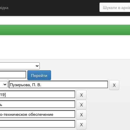
відка