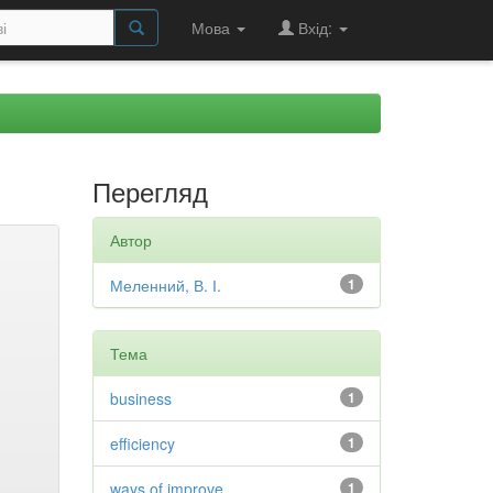
Мова
Вхід:
Перегляд
Автор
Меленний, В. І.
1
Тема
business
1
efficiency
1
ways of improve
1