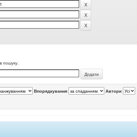
в пошуку.
Впорядкування
Автори