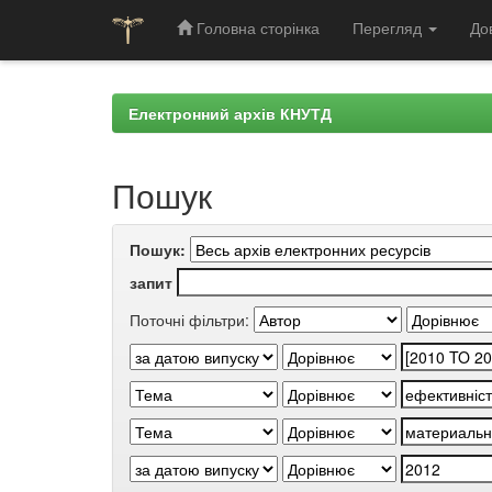
Головна сторінка
Перегляд
До
Skip
navigation
Електронний архів КНУТД
Пошук
Пошук:
запит
Поточні фільтри: