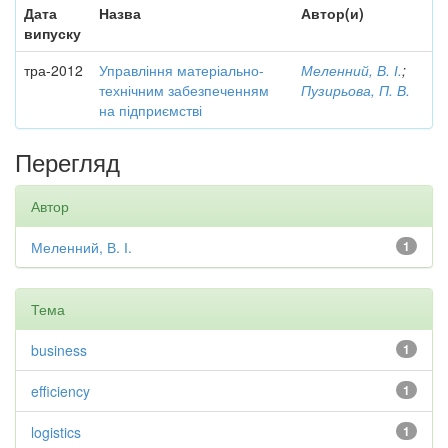
Дата
Назва
Автор(и)
випуску
тра-2012
Управління матеріально-
Меленний, В. І.
;
технічним забезпеченням
Пузирьова, П. В.
на підприємстві
Перегляд
Автор
Меленний, В. І.
1
Тема
business
1
efficiency
1
logistics
1