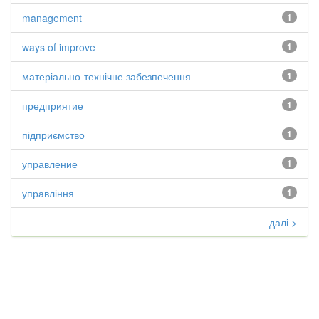
management
1
ways of improve
1
матеріально-технічне забезпечення
1
предприятие
1
підприємство
1
управление
1
управління
1
далі >