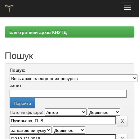
Skip
navigation
Електронний архів КНУТД
Пошук
Пошук:
запит
Поточні фільтри: