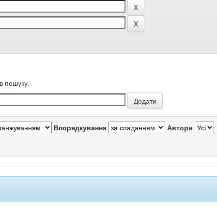
в пошуку.
Впорядкування
Автори