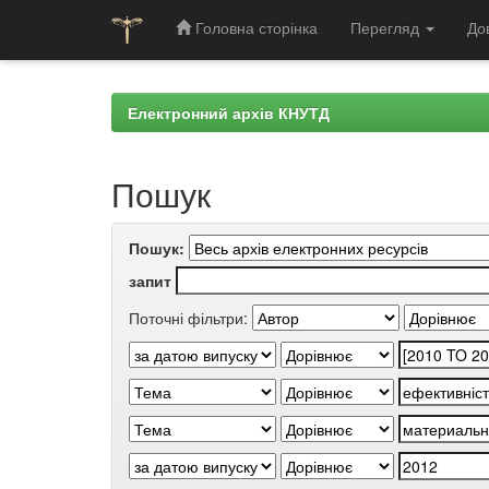
Головна сторінка
Перегляд
До
Skip
navigation
Електронний архів КНУТД
Пошук
Пошук:
запит
Поточні фільтри: