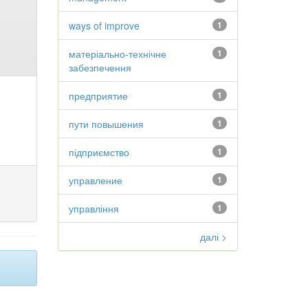
ways of improve
1
матеріально-технічне
1
забезпечення
предприятие
1
пути повышения
1
підприємство
1
управление
1
управління
1
далі >