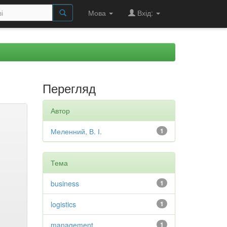
Мова
Вхід:
Перегляд
Автор
Меленний, В. І.
1
Тема
business
1
logistics
1
management
1