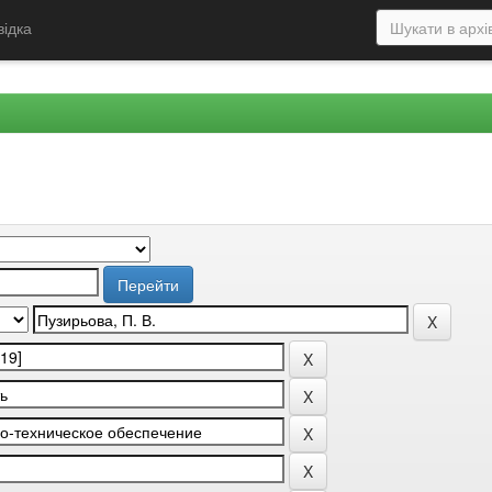
відка