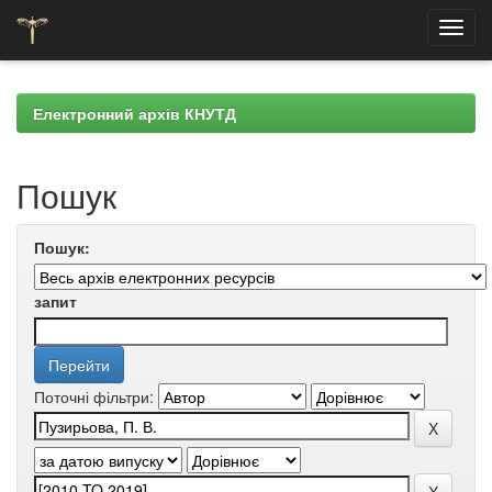
Skip
navigation
Електронний архів КНУТД
Пошук
Пошук:
запит
Поточні фільтри: