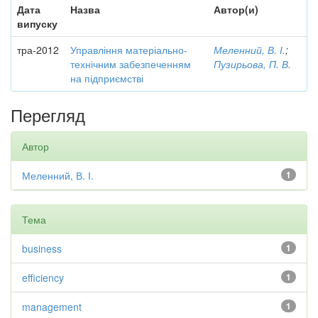
Дата
Назва
Автор(и)
випуску
тра-2012
Управління матеріально-
Меленний, В. І.
;
технічним забезпеченням
Пузирьова, П. В.
на підприємстві
Перегляд
Автор
Меленний, В. І.
1
Тема
business
1
efficiency
1
management
1