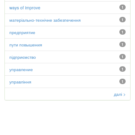
ways of improve
1
матеріально-технічне забезпечення
1
предприятие
1
пути повышения
1
підприємство
1
управление
1
управління
1
далі >