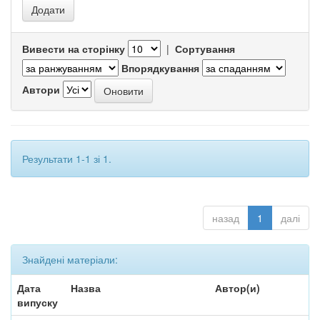
Вивести на сторінку
|
Сортування
Впорядкування
Автори
Результати 1-1 зі 1.
назад
1
далі
Знайдені матеріали:
Дата
Назва
Автор(и)
випуску