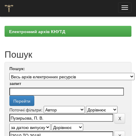
Skip
navigation
Електронний архів КНУТД
Пошук
Пошук:
запит
Поточні фільтри: