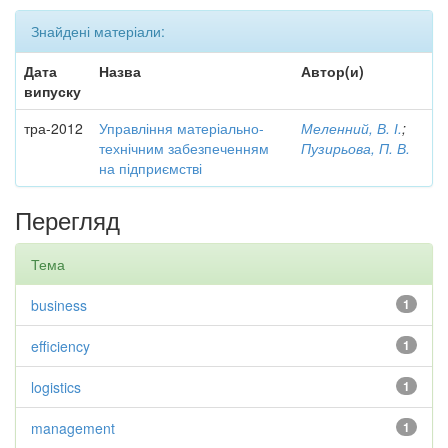
Знайдені матеріали:
Дата
Назва
Автор(и)
випуску
тра-2012
Управління матеріально-
Меленний, В. І.
;
технічним забезпеченням
Пузирьова, П. В.
на підприємстві
Перегляд
Тема
business
1
efficiency
1
logistics
1
management
1