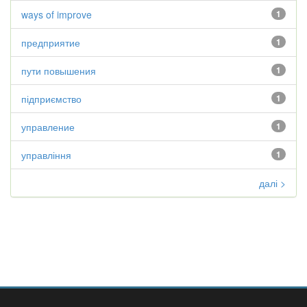
ways of improve
1
предприятие
1
пути повышения
1
підприємство
1
управление
1
управління
1
далі >