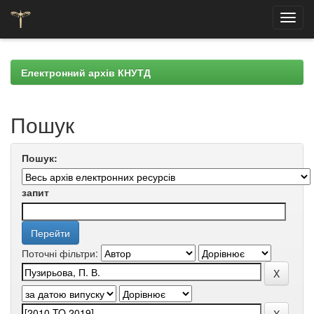
Skip
navigation
Електронний архів КНУТД
Пошук
Пошук:
запит
Поточні фільтри: