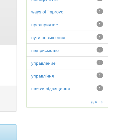
ways of improve
1
предприятие
1
пути повышения
1
підприємство
1
управление
1
управління
1
шляхи підвищення
1
далі >