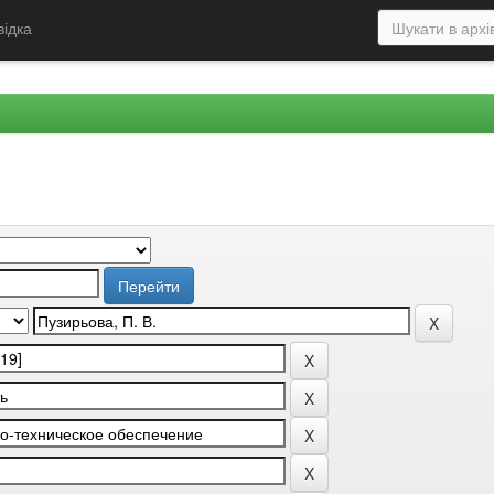
відка