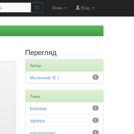
Мова
Вхід:
Перегляд
Автор
Меленний, В. І.
1
Тема
business
1
logistics
1
management
1