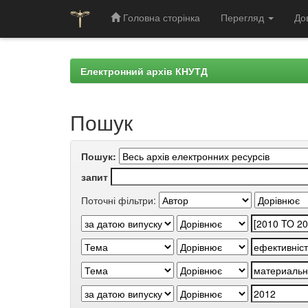
Головна сторінка
Перегляд
До
Skip
navigation
Електронний архів КНУТД
Пошук
Пошук:
запит
Поточні фільтри: