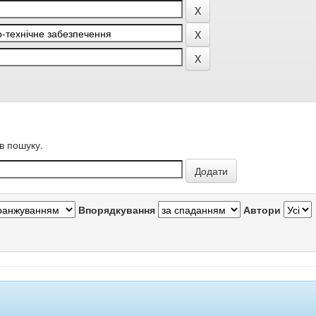
в пошуку.
Впорядкування
Автори