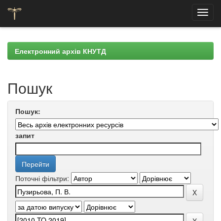
Skip
navigation
Електронний архів КНУТД
Пошук
Пошук:
запит
Поточні фільтри: