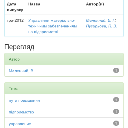
Дата
Назва
Автор(и)
випуску
тра-2012
Управління матеріально-
Меленний, В. І.
;
технічним забезпеченням
Пузирьова, П. В.
на підприємстві
Перегляд
Автор
Меленний, В. І.
1
Тема
пути повышения
1
підприємство
1
управление
1