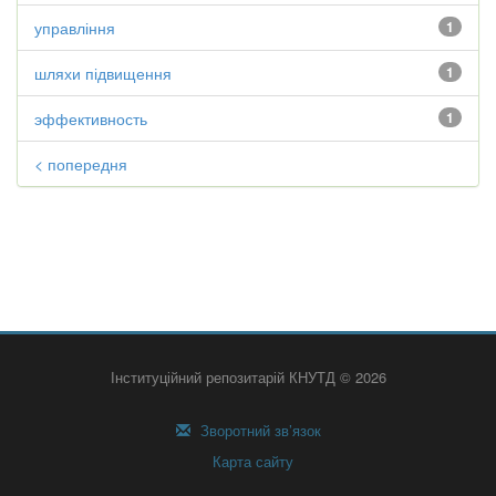
управління
1
шляхи підвищення
1
эффективность
1
< попередня
Інституційний репозитарій КНУТД © 2026
Зворотний зв’язок
Карта сайту