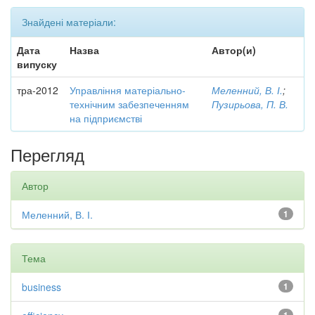
Знайдені матеріали:
Дата
Назва
Автор(и)
випуску
тра-2012
Управління матеріально-
Меленний, В. І.
;
технічним забезпеченням
Пузирьова, П. В.
на підприємстві
Перегляд
Автор
Меленний, В. І.
1
Тема
business
1