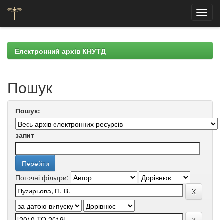
Skip
navigation
Електронний архів КНУТД
Пошук
Пошук:
запит
Поточні фільтри: