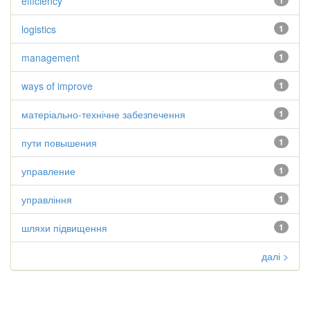
efficiency
1
logistics
1
management
1
ways of improve
1
матеріально-технічне забезпечення
1
пути повышения
1
управление
1
управління
1
шляхи підвищення
1
далі >