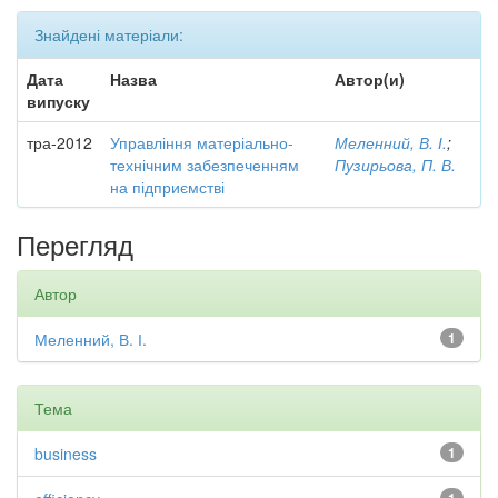
Знайдені матеріали:
Дата
Назва
Автор(и)
випуску
тра-2012
Управління матеріально-
Меленний, В. І.
;
технічним забезпеченням
Пузирьова, П. В.
на підприємстві
Перегляд
Автор
Меленний, В. І.
1
Тема
business
1