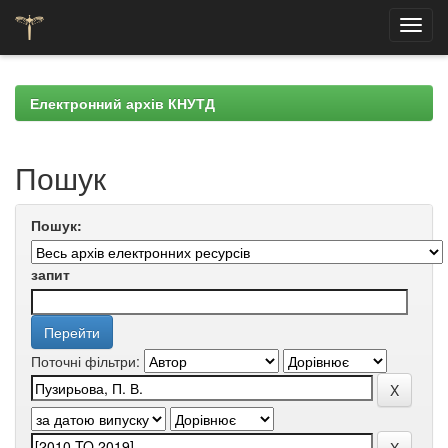
Skip
navigation
Електронний архів КНУТД
Пошук
Пошук:
запит
Поточні фільтри: