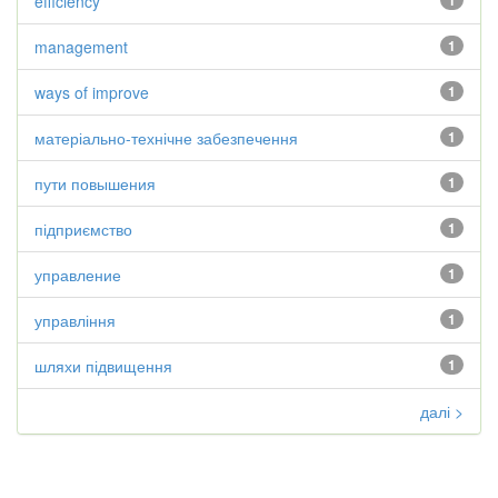
efficiency
1
management
1
ways of improve
1
матеріально-технічне забезпечення
1
пути повышения
1
підприємство
1
управление
1
управління
1
шляхи підвищення
1
далі >