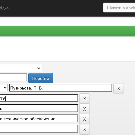
відка