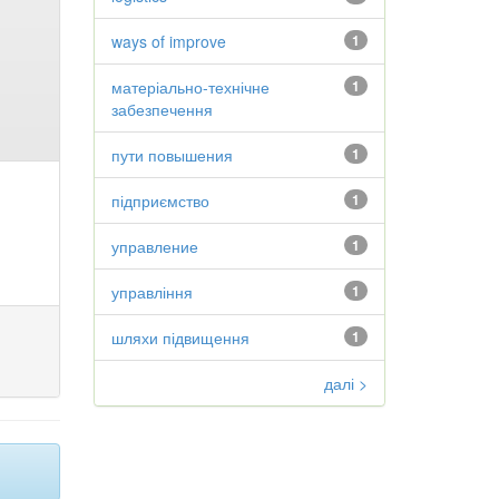
ways of improve
1
матеріально-технічне
1
забезпечення
пути повышения
1
підприємство
1
управление
1
управління
1
шляхи підвищення
1
далі >