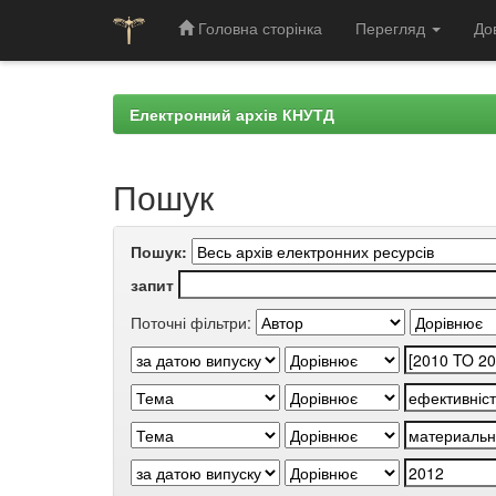
Головна сторінка
Перегляд
До
Skip
navigation
Електронний архів КНУТД
Пошук
Пошук:
запит
Поточні фільтри: