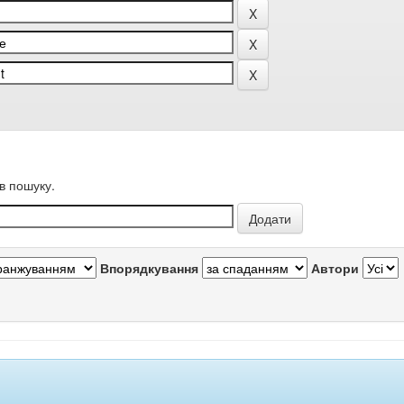
в пошуку.
Впорядкування
Автори