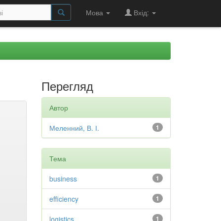
Мова
Вхід:
Перегляд
Автор
Меленний, В. І.
1
Тема
business
1
efficiency
1
logistics
1