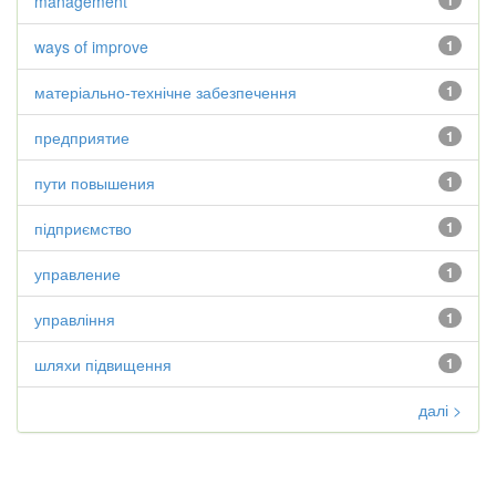
management
1
ways of improve
1
матеріально-технічне забезпечення
1
предприятие
1
пути повышения
1
підприємство
1
управление
1
управління
1
шляхи підвищення
1
далі >