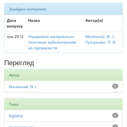
Знайдені матеріали:
Дата
Назва
Автор(и)
випуску
тра-2012
Управління матеріально-
Меленний, В. І.
;
технічним забезпеченням
Пузирьова, П. В.
на підприємстві
Перегляд
Автор
Меленний, В. І.
1
Тема
logistics
1