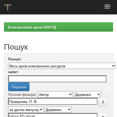
Skip
navigation
Електронний архів КНУТД
Пошук
Пошук:
запит
Поточні фільтри: