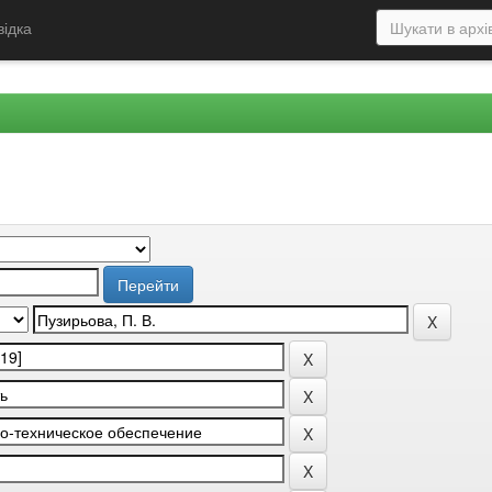
відка