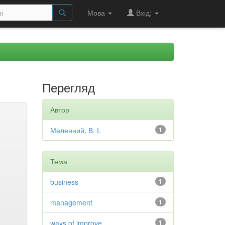
Мова
Вхід:
Перегляд
Автор
Меленний, В. І.
1
Тема
business
1
management
1
ways of improve
1