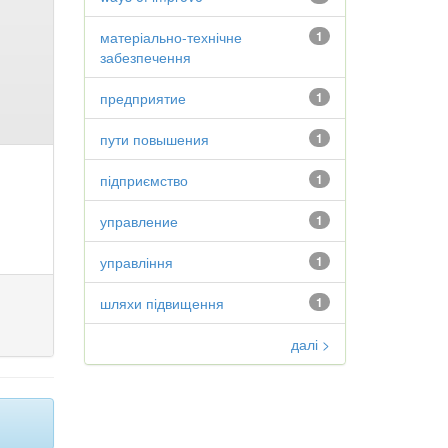
матеріально-технічне
1
забезпечення
предприятие
1
пути повышения
1
підприємство
1
управление
1
управління
1
шляхи підвищення
1
далі >