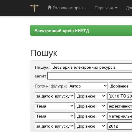
Головна сторінка
Перегляд
До
Skip
navigation
Електронний архів КНУТД
Пошук
Пошук:
запит
Поточні фільтри: