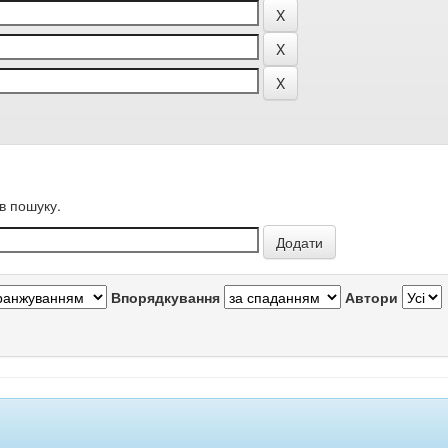
в пошуку.
Впорядкування
Автори