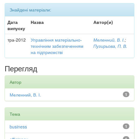
Знайдені матеріали:
Дата
Назва
Автор(и)
випуску
тра-2012
Управління матеріально-
Меленний, В. І.
;
технічним забезпеченням
Пузирьова, П. В.
на підприємстві
Перегляд
Автор
Меленний, В. І.
1
Тема
business
1