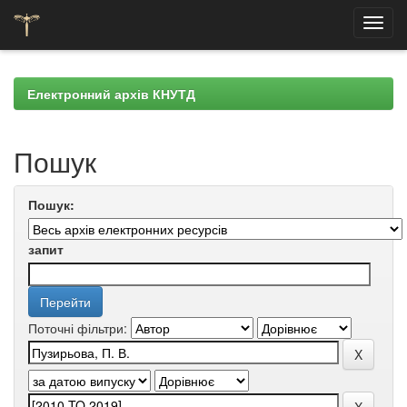
Skip
navigation
Електронний архів КНУТД
Пошук
Пошук:
запит
Поточні фільтри: