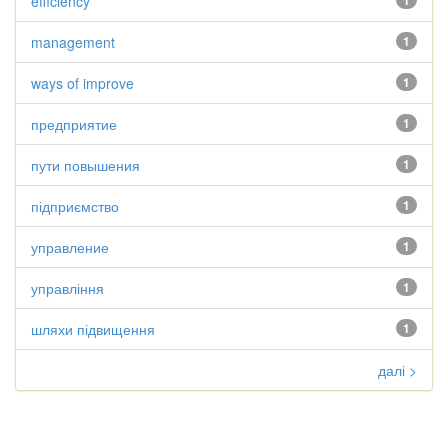
efficiency
1
management
1
ways of improve
1
предприятие
1
пути повышения
1
підприємство
1
управление
1
управління
1
шляхи підвищення
1
далі >