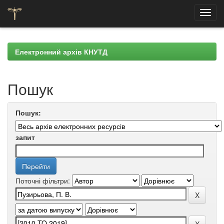
Skip
navigation
Електронний архів КНУТД
Пошук
Пошук:
запит
Поточні фільтри: