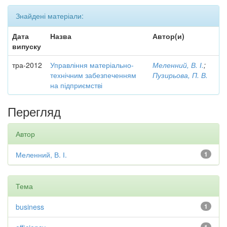
Знайдені матеріали:
Дата
Назва
Автор(и)
випуску
тра-2012
Управління матеріально-
Меленний, В. І.
;
технічним забезпеченням
Пузирьова, П. В.
на підприємстві
Перегляд
Автор
Меленний, В. І.
1
Тема
business
1