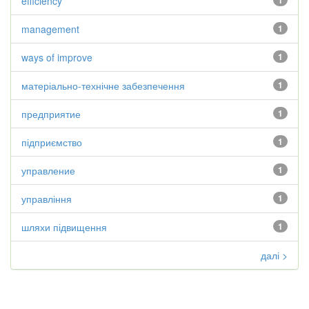
efficiency
1
management
1
ways of improve
1
матеріально-технічне забезпечення
1
предприятие
1
підприємство
1
управление
1
управління
1
шляхи підвищення
1
далі >