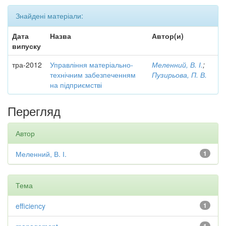
Знайдені матеріали:
Дата
Назва
Автор(и)
випуску
тра-2012
Управління матеріально-
Меленний, В. І.
;
технічним забезпеченням
Пузирьова, П. В.
на підприємстві
Перегляд
Автор
Меленний, В. І.
1
Тема
efficiency
1