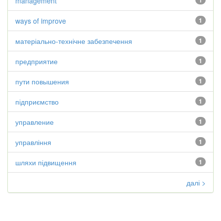
management
1
ways of improve
1
матеріально-технічне забезпечення
1
предприятие
1
пути повышения
1
підприємство
1
управление
1
управління
1
шляхи підвищення
1
далі >