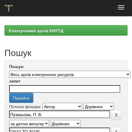
Skip
navigation
Електронний архів КНУТД
Пошук
Пошук:
запит
Поточні фільтри: