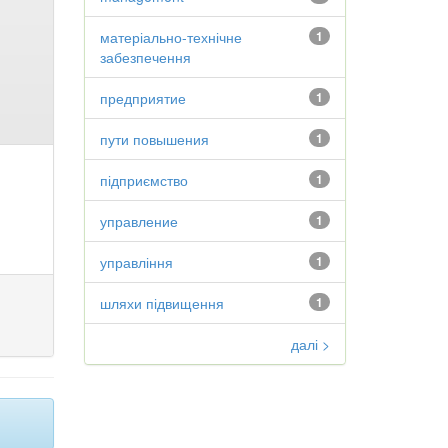
матеріально-технічне
1
забезпечення
предприятие
1
пути повышения
1
підприємство
1
управление
1
управління
1
шляхи підвищення
1
далі >