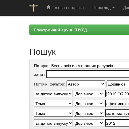
Головна сторінка
Перегляд
До
Skip
navigation
Електронний архів КНУТД
Пошук
Пошук:
запит
Поточні фільтри: