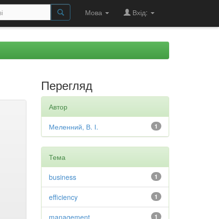
Мова
Вхід:
Перегляд
Автор
Меленний, В. І.
1
Тема
business
1
efficiency
1
management
1