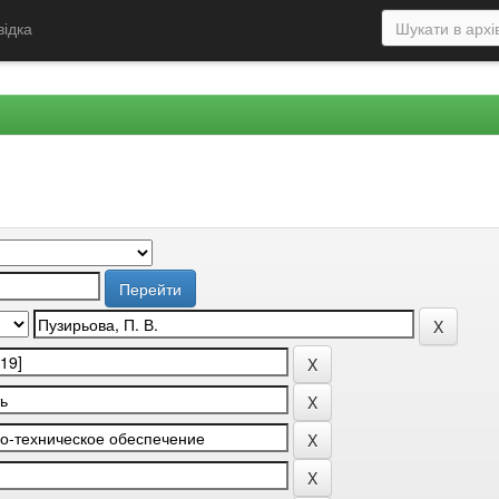
відка