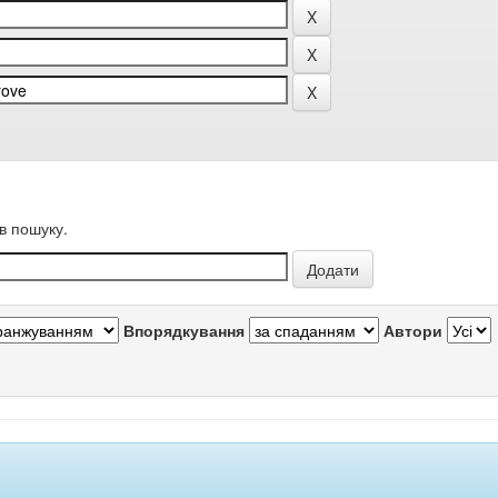
в пошуку.
Впорядкування
Автори