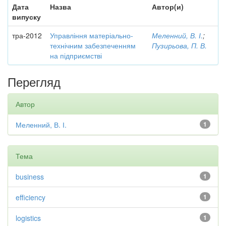
Дата
Назва
Автор(и)
випуску
тра-2012
Управління матеріально-
Меленний, В. І.
;
технічним забезпеченням
Пузирьова, П. В.
на підприємстві
Перегляд
Автор
Меленний, В. І.
1
Тема
business
1
efficiency
1
logistics
1