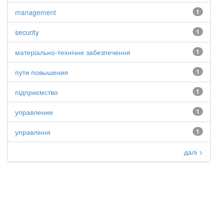
management
1
security
1
матеріально-технічне забезпечення
1
пути повышения
1
підприємство
1
управление
1
управління
1
далі >