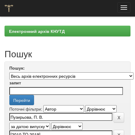
Skip
navigation
Електронний архів КНУТД
Пошук
Пошук:
запит
Поточні фільтри: