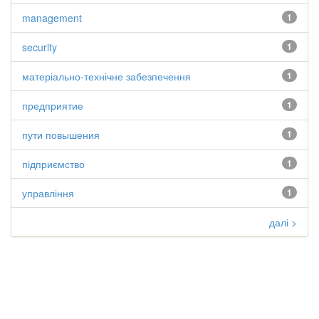
management
1
security
1
матеріально-технічне забезпечення
1
предприятие
1
пути повышения
1
підприємство
1
управління
1
далі >