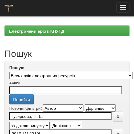
Skip
navigation
Електронний архів КНУТД
Пошук
Пошук:
запит
Поточні фільтри: