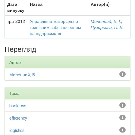
Дата
Назва
Автор(и)
випуску
тра-2012
Управління матеріально-
Меленний, В. І.
;
технічним забезпеченням
Пузирьова, П. В.
на підприємстві
Перегляд
Автор
Меленний, В. І.
1
Тема
business
1
efficiency
1
logistics
1