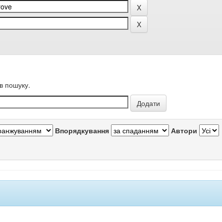
в пошуку.
Впорядкування
Автори