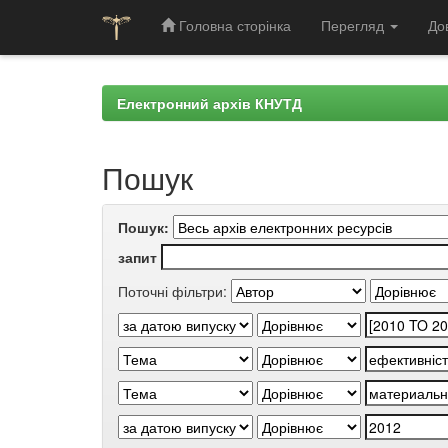
Головна сторінка
Перегляд
До
Skip
navigation
Електронний архів КНУТД
Пошук
Пошук:
запит
Поточні фільтри: