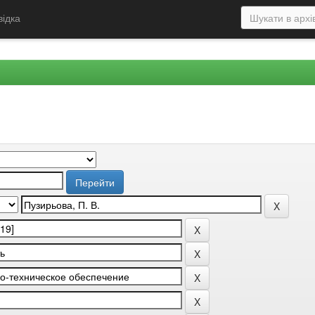
відка