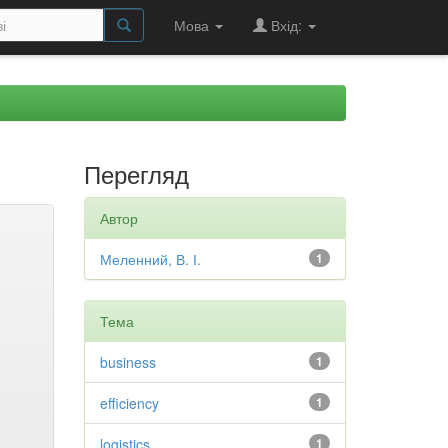
Мова
Вхід:
Перегляд
Автор
Меленний, В. І.
1
Тема
business
1
efficiency
1
logistics
1