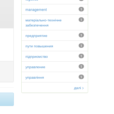
management
1
матеріально-технічне
1
забезпечення
предприятие
1
пути повышения
1
підприємство
1
управление
1
управління
1
далі >