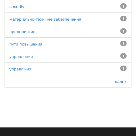
security
1
матеріально-технічне забезпечення
1
предприятие
1
пути повышения
1
управление
1
управління
1
далі >