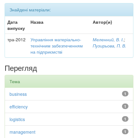
Знайдені матеріали:
Дата
Назва
Автор(и)
випуску
тра-2012
Управління матеріально-
Меленний, В. І.
;
технічним забезпеченням
Пузирьова, П. В.
на підприємстві
Перегляд
Тема
business
1
efficiency
1
logistics
1
management
1