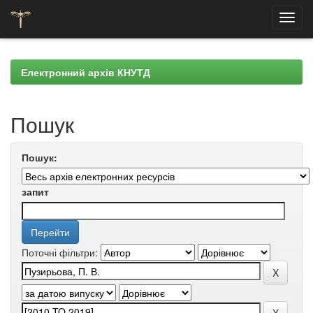
Skip
navigation
Електронний архів КНУТД
Пошук
Пошук:
запит
Поточні фільтри: