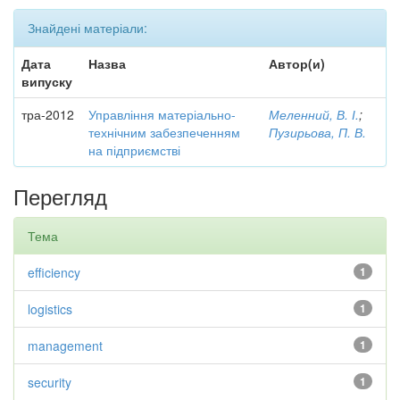
Знайдені матеріали:
Дата
Назва
Автор(и)
випуску
тра-2012
Управління матеріально-
Меленний, В. І.
;
технічним забезпеченням
Пузирьова, П. В.
на підприємстві
Перегляд
Тема
efficiency
1
logistics
1
management
1
security
1