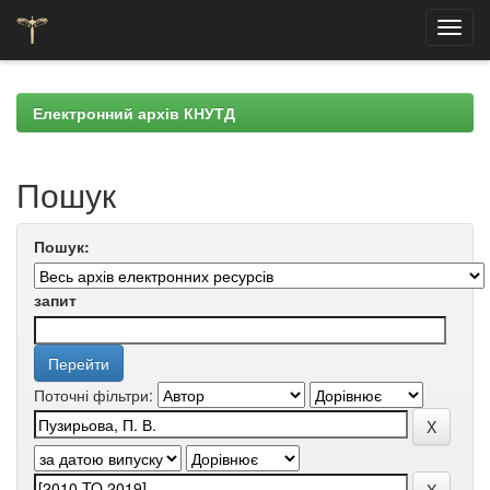
Skip
navigation
Електронний архів КНУТД
Пошук
Пошук:
запит
Поточні фільтри: