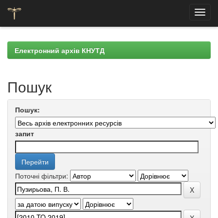
Skip
navigation
Електронний архів КНУТД
Пошук
Пошук:
запит
Поточні фільтри: