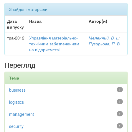
Знайдені матеріали:
Дата
Назва
Автор(и)
випуску
тра-2012
Управління матеріально-
Меленний, В. І.
;
технічним забезпеченням
Пузирьова, П. В.
на підприємстві
Перегляд
Тема
business
1
logistics
1
management
1
security
1