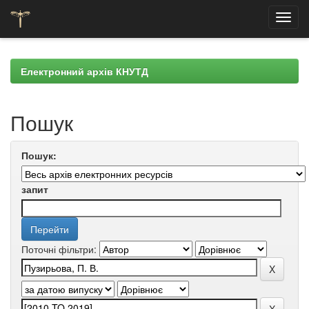
Skip
navigation
Електронний архів КНУТД
Пошук
Пошук:
запит
Поточні фільтри: