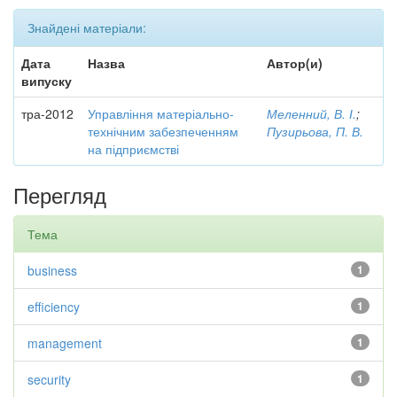
Знайдені матеріали:
Дата
Назва
Автор(и)
випуску
тра-2012
Управління матеріально-
Меленний, В. І.
;
технічним забезпеченням
Пузирьова, П. В.
на підприємстві
Перегляд
Тема
business
1
efficiency
1
management
1
security
1