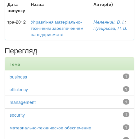
Дата
Назва
Автор(и)
випуску
тра-2012
Управління матеріально-
Меленний, В. І.
;
технічним забезпеченням
Пузирьова, П. В.
на підприємстві
Перегляд
Тема
business
1
efficiency
1
management
1
security
1
материально-техническое обеспечение
1