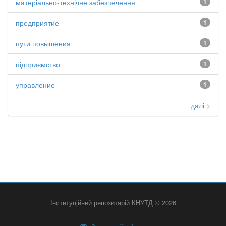
матеріально-технічне забезпечення
1
предприятие
1
пути повышения
1
підприємство
1
управление
1
далі >
Інституційний репозитарій КНУТД © 2026