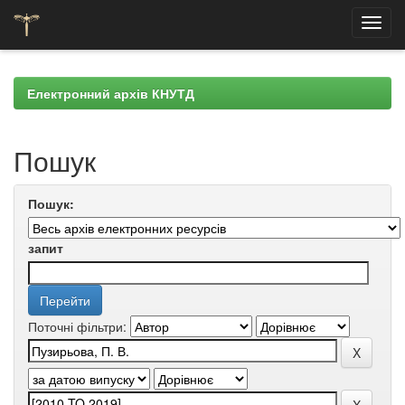
Skip
navigation
Електронний архів КНУТД
Пошук
Пошук:
запит
Поточні фільтри: