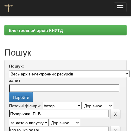
Skip
navigation
Електронний архів КНУТД
Пошук
Пошук:
запит
Поточні фільтри: