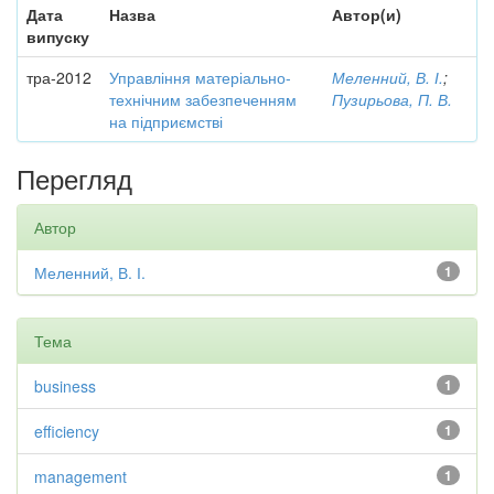
Дата
Назва
Автор(и)
випуску
тра-2012
Управління матеріально-
Меленний, В. І.
;
технічним забезпеченням
Пузирьова, П. В.
на підприємстві
Перегляд
Автор
Меленний, В. І.
1
Тема
business
1
efficiency
1
management
1