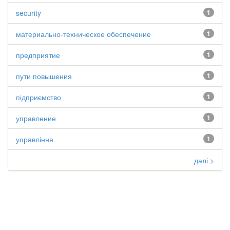
security
1
материально-техническое обеспечение
1
предприятие
1
пути повышения
1
підприємство
1
управление
1
управління
1
далі >