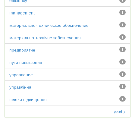
efficiency
1
management
1
материально-техническое обеспечение
1
матеріально-технічне забезпечення
1
предприятие
1
пути повышения
1
управление
1
управління
1
шляхи підвищення
1
далі >