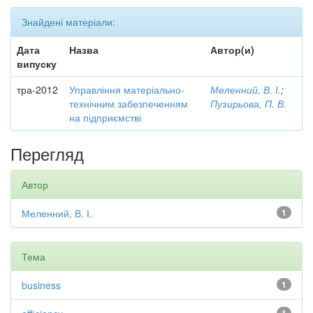
Знайдені матеріали:
Дата
Назва
Автор(и)
випуску
тра-2012
Управління матеріально-
Меленний, В. І.
;
технічним забезпеченням
Пузирьова, П. В.
на підприємстві
Перегляд
Автор
Меленний, В. І.
1
Тема
business
1