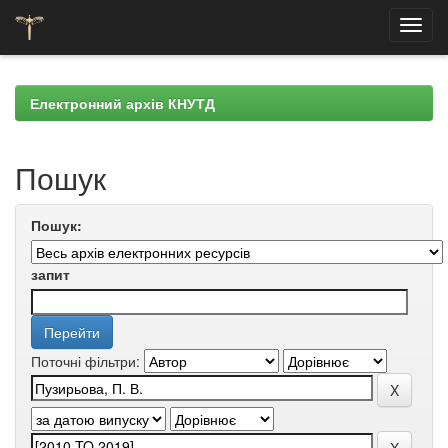
Skip
navigation
Електронний архів КНУТД
Пошук
Пошук:
запит
Поточні фільтри: