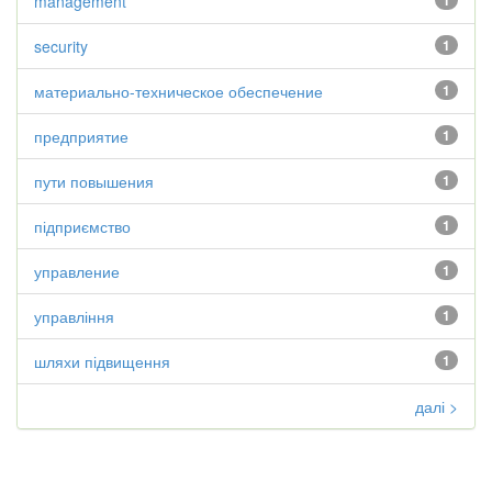
management
1
security
1
материально-техническое обеспечение
1
предприятие
1
пути повышения
1
підприємство
1
управление
1
управління
1
шляхи підвищення
1
далі >