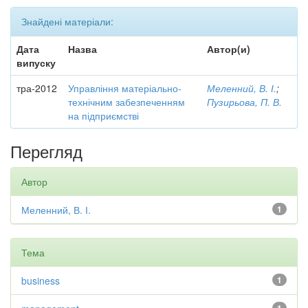
Знайдені матеріали:
Дата
Назва
Автор(и)
випуску
тра-2012
Управління матеріально-
Меленний, В. І.
;
технічним забезпеченням
Пузирьова, П. В.
на підприємстві
Перегляд
Автор
Меленний, В. І.
1
Тема
business
1