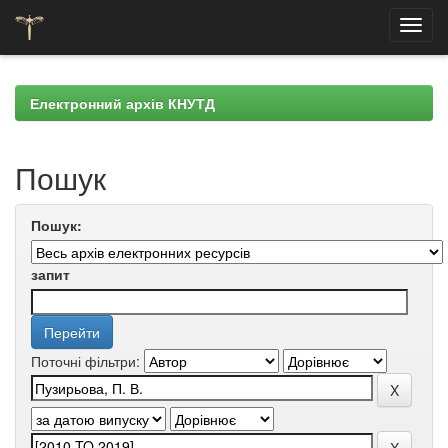
Skip
navigation
Електронний архів КНУТД
Пошук
Пошук:
запит
Поточні фільтри: