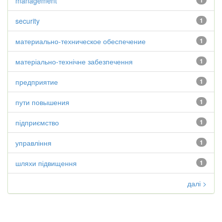
management
1
security
1
материально-техническое обеспечение
1
матеріально-технічне забезпечення
1
предприятие
1
пути повышения
1
підприємство
1
управління
1
шляхи підвищення
1
далі >