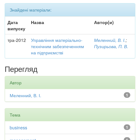
Знайдені матеріали:
Дата
Назва
Автор(и)
випуску
тра-2012
Управління матеріально-
Меленний, В. І.
;
технічним забезпеченням
Пузирьова, П. В.
на підприємстві
Перегляд
Автор
Меленний, В. І.
1
Тема
business
1