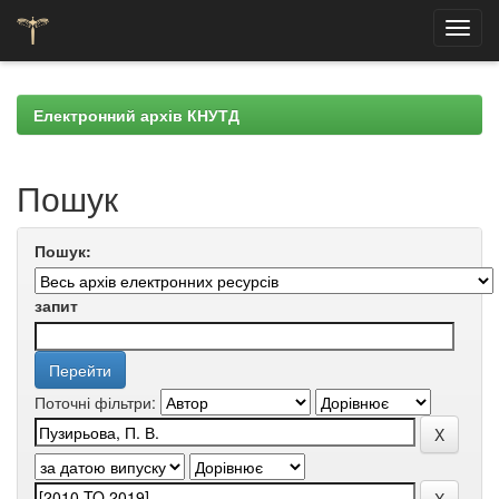
Skip
navigation
Електронний архів КНУТД
Пошук
Пошук:
запит
Поточні фільтри: