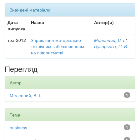
Знайдені матеріали:
Дата
Назва
Автор(и)
випуску
тра-2012
Управління матеріально-
Меленний, В. І.
;
технічним забезпеченням
Пузирьова, П. В.
на підприємстві
Перегляд
Автор
Меленний, В. І.
1
Тема
business
1