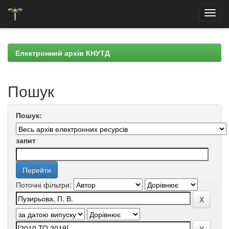
Skip
navigation
Електронний архів КНУТД
Пошук
Пошук:
запит
Поточні фільтри: