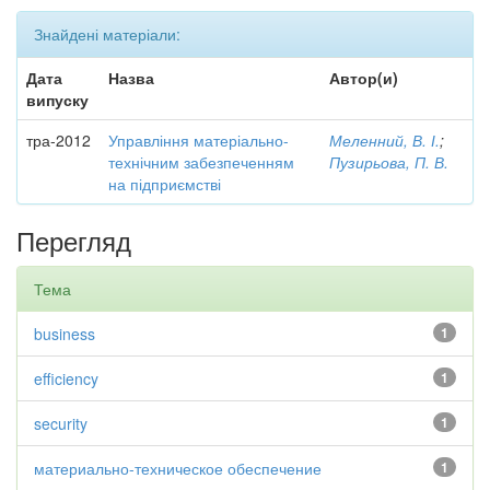
Знайдені матеріали:
Дата
Назва
Автор(и)
випуску
тра-2012
Управління матеріально-
Меленний, В. І.
;
технічним забезпеченням
Пузирьова, П. В.
на підприємстві
Перегляд
Тема
business
1
efficiency
1
security
1
материально-техническое обеспечение
1