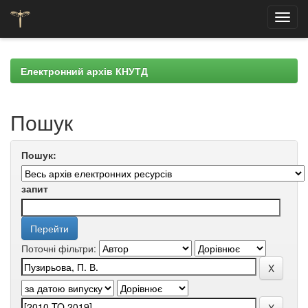
Skip
navigation
Електронний архів КНУТД
Пошук
Пошук:
запит
Поточні фільтри: