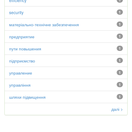
efficiency
1
security
1
матеріально-технічне забезпечення
1
предприятие
1
пути повышения
1
підприємство
1
управление
1
управління
1
шляхи підвищення
1
далі >