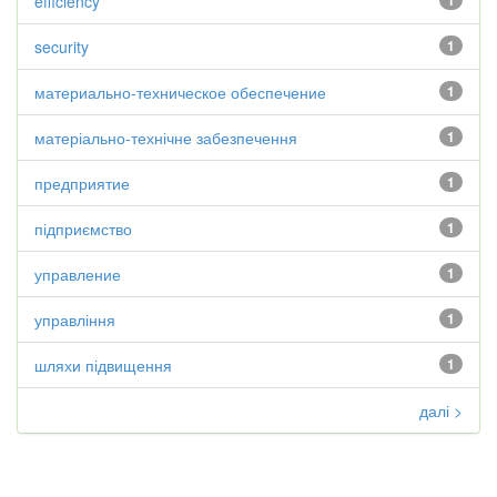
efficiency
1
security
1
материально-техническое обеспечение
1
матеріально-технічне забезпечення
1
предприятие
1
підприємство
1
управление
1
управління
1
шляхи підвищення
1
далі >