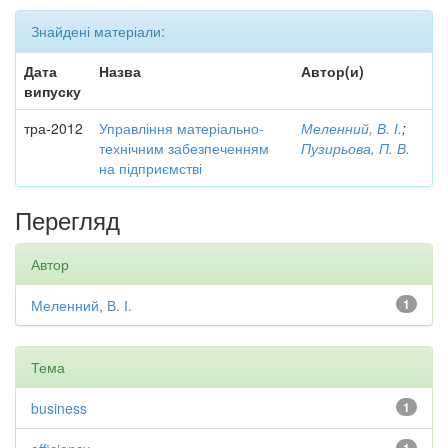
Знайдені матеріали:
Дата
Назва
Автор(и)
випуску
тра-2012
Управління матеріально-
Меленний, В. І.
;
технічним забезпеченням
Пузирьова, П. В.
на підприємстві
Перегляд
Автор
Меленний, В. І.
1
Тема
business
1