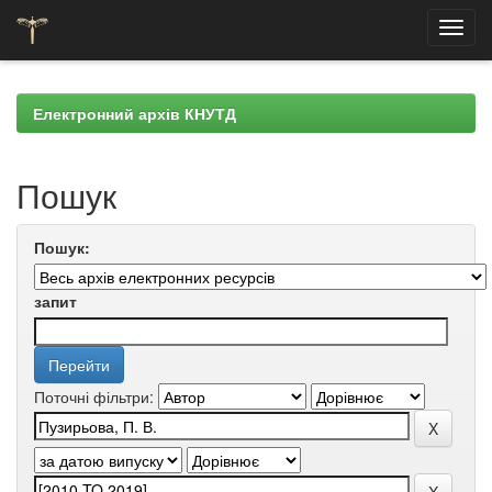
Skip
navigation
Електронний архів КНУТД
Пошук
Пошук:
запит
Поточні фільтри: