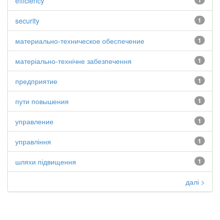
efficiency
1
security
1
материально-техническое обеспечение
1
матеріально-технічне забезпечення
1
предприятие
1
пути повышения
1
управление
1
управління
1
шляхи підвищення
1
далі >