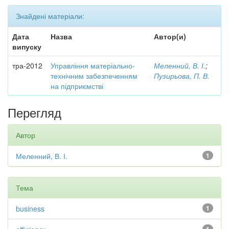
Знайдені матеріали:
Дата
Назва
Автор(и)
випуску
тра-2012
Управління матеріально-
Меленний, В. І.
;
технічним забезпеченням
Пузирьова, П. В.
на підприємстві
Перегляд
Автор
Меленний, В. І.
1
Тема
business
1