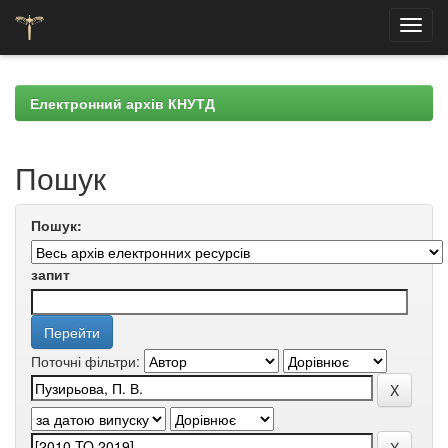
Skip
navigation
Електронний архів КНУТД
Пошук
Пошук:
запит
Поточні фільтри: