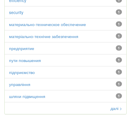
efficiency
1
security
1
материально-техническое обеспечение
1
матеріально-технічне забезпечення
1
предприятие
1
пути повышения
1
підприємство
1
управління
1
шляхи підвищення
1
далі >