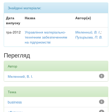
Знайдені матеріали:
Дата
Назва
Автор(и)
випуску
тра-2012
Управління матеріально-
Меленний, В. І.
;
технічним забезпеченням
Пузирьова, П. В.
на підприємстві
Перегляд
Автор
Меленний, В. І.
1
Тема
business
1