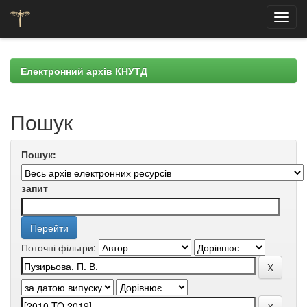
Skip
navigation
Електронний архів КНУТД
Пошук
Пошук:
запит
Поточні фільтри: