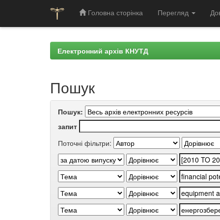
Головна сторінка
Перегляд
До
Skip
navigation
Електронний архів КНУТД
Пошук
Пошук:
запит
Поточні фільтри: