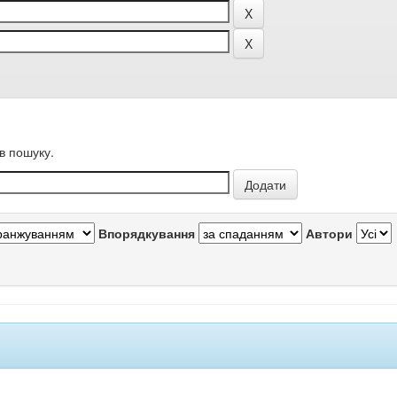
в пошуку.
Впорядкування
Автори