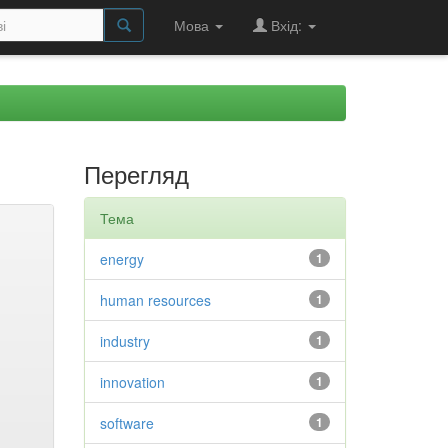
Мова
Вхід:
Перегляд
Тема
energy
1
human resources
1
industry
1
innovation
1
software
1