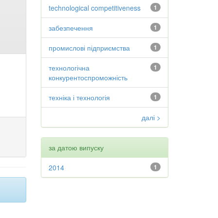
technological competitiveness
1
забезпечення
1
промислові підприємства
1
технологічна
1
конкурентоспроможність
техніка і технологія
1
далі >
за датою випуску
2014
1