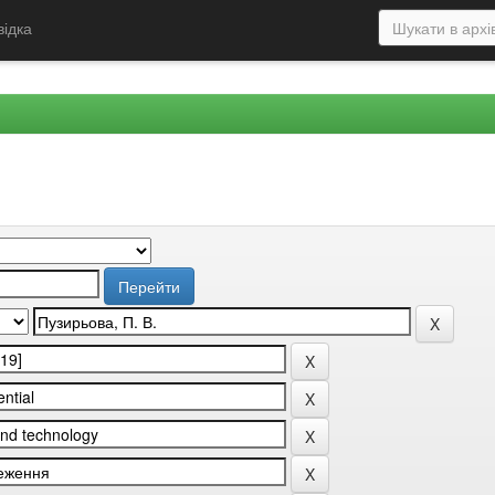
відка